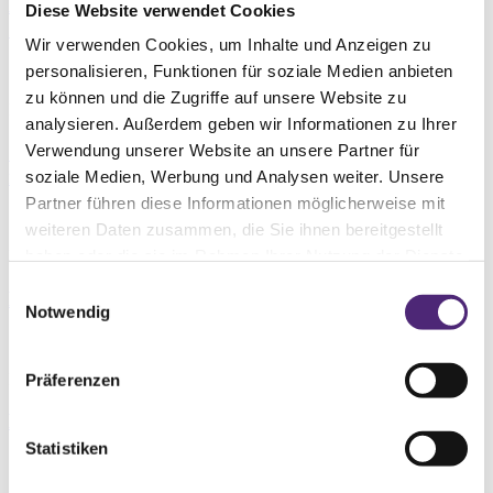
Neues Buch des Fraunhofer-Instituts in
Diese Website verwendet Cookies
Zusammenarbeit mit CIM GmbH
Wir verwenden Cookies, um Inhalte und Anzeigen zu
personalisieren, Funktionen für soziale Medien anbieten
zu können und die Zugriffe auf unsere Website zu
Innovationen
analysieren. Außerdem geben wir Informationen zu Ihrer
CAIDAN: KI zur Abwehr von Cyberangriffen
Verwendung unserer Website an unsere Partner für
nutzen
soziale Medien, Werbung und Analysen weiter. Unsere
Partner führen diese Informationen möglicherweise mit
weiteren Daten zusammen, die Sie ihnen bereitgestellt
haben oder die sie im Rahmen Ihrer Nutzung der Dienste
Innovationen
gesammelt haben.
Einwilligungsauswahl
Hohe Erwartungen bei KI in der Intralogistik
Notwendig
Innovationen
Präferenzen
Ein WMS als Standardsoftware - oder nicht?
Statistiken