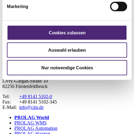
Marketing
Innovationen
CIM-Talk: Freehand Scanning
Cookies zulassen
Innovationen
Auswahl erlauben
Ganzheitliche Automatisierung als Schlüssel zum
Erfolg
Nur notwendige Cookies
Livry-Gargan-Straße 10
82256 Fürstenfeldbruck
Tel:
+49 8141 5102-0
Fax:
+49 8141 5102-345
E-Mail:
info@cim.de
PROLAG World
PROLAG WMS
PROLAG Automation
PROLAG Hazmat