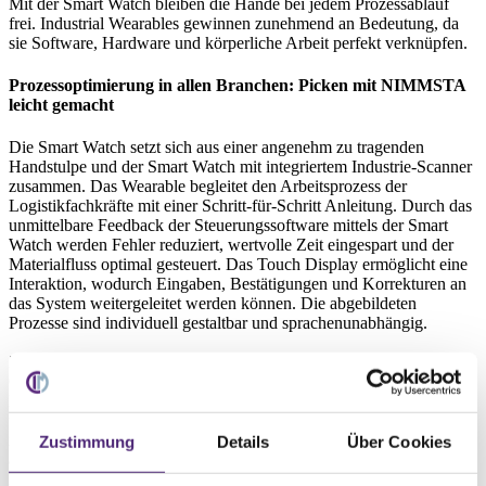
Mit der Smart Watch bleiben die Hände bei jedem Prozessablauf
frei. Industrial Wearables gewinnen zunehmend an Bedeutung, da
sie Software, Hardware und körperliche Arbeit perfekt verknüpfen.
Prozessoptimierung in allen Branchen: Picken mit NIMMSTA
leicht gemacht
Die Smart Watch setzt sich aus einer angenehm zu tragenden
Handstulpe und der Smart Watch mit integriertem Industrie-Scanner
zusammen. Das Wearable begleitet den Arbeitsprozess der
Logistikfachkräfte mit einer Schritt-für-Schritt Anleitung. Durch das
unmittelbare Feedback der Steuerungssoftware mittels der Smart
Watch werden Fehler reduziert, wertvolle Zeit eingespart und der
Materialfluss optimal gesteuert. Das Touch Display ermöglicht eine
Interaktion, wodurch Eingaben, Bestätigungen und Korrekturen an
das System weitergeleitet werden können. Die abgebildeten
Prozesse sind individuell gestaltbar und sprachenunabhängig.
Zudem ist die Industrial Smart Watch ultraleicht: Sie wiegt nur 45
Gramm und fällt beim Tragen kaum auf. Der integrierte
Hochleistungsscanner erfasst bis zu vier Meter entfernte Barcodes
und schafft 8.000 Scanzyklen und bis zu 4 Scans pro Sekunde. Dies
ist insbesondere für die Entnahme mehrerer Bauteile, beispielsweise
Zustimmung
Details
Über Cookies
aus einer Autostorekiste, sehr praktisch und erhöht die
Kommissionierleistung extrem. Durch die hohe Akkulaufzeit