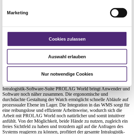
Display wird durch die ideale Aufteilung von Infotext und Button
vollumfänglich ausgenutzt. Aktionen werden gesondert
hervorgehoben und eigens gestaltete Icons beschreiben die
Marketing
durchzuführende Tätigkeit international leicht verständlich und
intuitiv. Die Kommunikation mit einem mobilen Gerät ist via
Bluetooth sichergestellt. Dabei lassen sich alle Schritte, die beim
Kommissionieren, Picken und Packen nötig sind, sowohl vom
mobilen Gerät aus steuern, als auch mit der NIMMSTA Watch
Cookies zulassen
durchführen. Die Endgeräte synchronisieren sich stets selbstständig
und in Echtzeit. Ein geräteübergreifendes Arbeiten ist damit
reibungslos möglich.
Auswahl erlauben
Effizientes und ergonomisches Arbeiten in Einklang mit dem
WMS
Nur notwendige Cookies
Die Integration der NIMMSTA Industrial Smart Watch in die
Intralogistik-Software-Suite PROLAG World bringt Anwender und
Software noch näher zusammen. Die ergonomische und
durchdachte Gestaltung der Watch ermöglicht schnelle Abläufe auf
prozessualer Ebene im Lager. Die Integration in das WMS sorgt für
eine reibungslose und effiziente Arbeitsweise, wodurch sich die
Arbeit mit PROLAG World noch natürlicher und somit intuitiver
anfühlt. Von der Möglichkeit, beide Hände zu nutzen, zugleich ein
freies Sichtfeld zu haben und trotzdem agil auf die Anfragen des
Systems reagieren zu können, profitiert der gesamte Intralogistik-