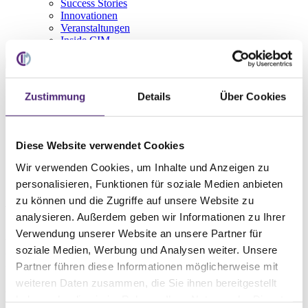
Success Stories
Innovationen
Veranstaltungen
Inside CIM
de
Deutsch
Zustimmung
Details
Über Cookies
English
Home
Diese Website verwendet Cookies
Service
WMS Lexikon
Wir verwenden Cookies, um Inhalte und Anzeigen zu
A
personalisieren, Funktionen für soziale Medien anbieten
Auftrags-Batch
zu können und die Zugriffe auf unsere Website zu
analysieren. Außerdem geben wir Informationen zu Ihrer
Im Auftrags-Batch werden bestimmte
Aufträge
auf einmal
Verwendung unserer Website an unsere Partner für
bearbeitet. Die Logistikfachkraft kann im Freigabeprogramm nach
soziale Medien, Werbung und Analysen weiter. Unsere
unterschiedlichen Kriterien filtern und diese Aufträge in Einem
Partner führen diese Informationen möglicherweise mit
freigeben.
weiteren Daten zusammen, die Sie ihnen bereitgestellt
Werden Sie Teil unserer CIM
haben oder die sie im Rahmen Ihrer Nutzung der Dienste