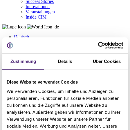
Success Stories
Innovationen
Veranstaltungen
Inside CIM
de
Deutsch
English
Home
Zustimmung
Details
Über Cookies
Service
WMS Lexikon
F
Diese Website verwendet Cookies
Fulfilment
Wir verwenden Cookies, um Inhalte und Anzeigen zu
Fulfillment beschreibt den gesamten Prozess der
personalisieren, Funktionen für soziale Medien anbieten
Auftragsabwicklung im E-Commerce. Fulfillment umfasst unter
zu können und die Zugriffe auf unsere Website zu
anderem die Lagerung,
Kommissionierung
, Transport, Auslieferung,
analysieren. Außerdem geben wir Informationen zu Ihrer
Abwicklung, After-Sales-Service und Retourenbearbeitung. Das
Fulfillment setzt unmittelbar nach der Bestellung ein.
Verwendung unserer Website an unsere Partner für
Gegebenenfalls kann sich das Fulfillment bis zum Content
soziale Medien, Werbung und Analysen weiter. Unsere
Management bzw. Pflege des Online-Shops und des