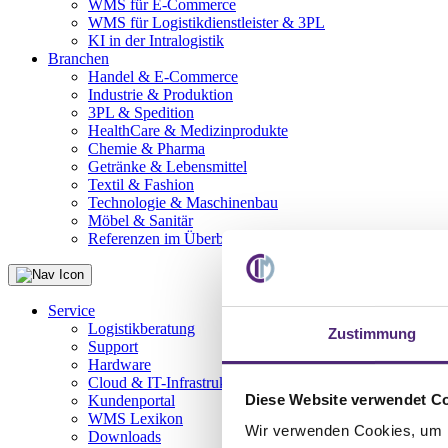
WMS für E-Commerce
WMS für Logistikdienstleister & 3PL
KI in der Intralogistik
Branchen
Handel & E-Commerce
Industrie & Produktion
3PL & Spedition
HealthCare & Medizinprodukte
Chemie & Pharma
Getränke & Lebensmittel
Textil & Fashion
Technologie & Maschinenbau
Möbel & Sanitär
Referenzen im Überblick
Service
Logistikberatung
Zustimmung
Support
Hardware
Cloud & IT-Infrastruktur
Diese Website verwendet C
Kundenportal
WMS Lexikon
Wir verwenden Cookies, um I
Downloads