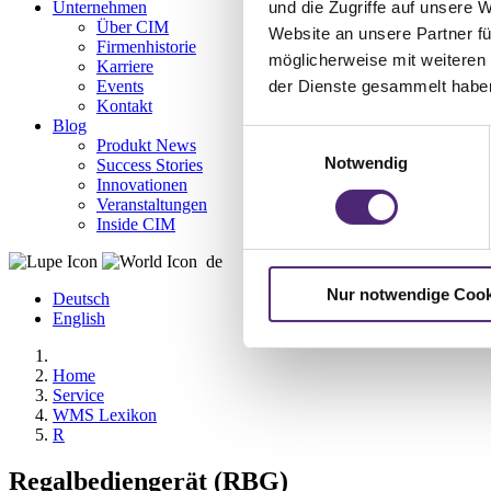
Unternehmen
und die Zugriffe auf unsere 
Über CIM
Website an unsere Partner fü
Firmenhistorie
möglicherweise mit weiteren
Karriere
Events
der Dienste gesammelt habe
Kontakt
Blog
Einwilligungsauswahl
Produkt News
Notwendig
Success Stories
Innovationen
Veranstaltungen
Inside CIM
de
Nur notwendige Cook
Deutsch
English
Home
Service
WMS Lexikon
R
Regalbediengerät (RBG)