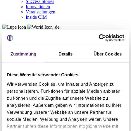
Success Stories
Innovationen
Veranstaltungen
Inside CIM
de
Deutsch
English
Zustimmung
Details
Über Cookies
Home
Service
WMS Lexikon
V-Z
Diese Website verwendet Cookies
Wir verwenden Cookies, um Inhalte und Anzeigen zu
Ware-zur-Person
personalisieren, Funktionen für soziale Medien anbieten
zu können und die Zugriffe auf unsere Website zu
Ware-zur-Person ist ein Kommissionierprinzip, das die
Bereitstellform der Waren für die Kommissionierkraft in einem
analysieren. Außerdem geben wir Informationen zu Ihrer
Kommissioniersystem angibt.
Verwendung unserer Website an unsere Partner für
Das Prinzip Ware-zur-Person wird beim Kommissionieren auch als
soziale Medien, Werbung und Analysen weiter. Unsere
dynamische Bereitstellung bezeichnet. Das bedeutet, dass die Ware
Partner führen diese Informationen möglicherweise mit
zu einem Arbeitsplatz, an dem die Entnahme durchgeführt wird,