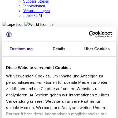
Success Stories
Innovationen
Veranstaltungen
Inside CIM
de
Deutsch
English
Zustimmung
Details
Über Cookies
Home
Service
WMS Lexikon
B
Diese Website verwendet Cookies
Wir verwenden Cookies, um Inhalte und Anzeigen zu
Bahnhof
personalisieren, Funktionen für soziale Medien anbieten
Mit dem Bahnhof oder auch Versandbahnhof können Waren
zu können und die Zugriffe auf unsere Website zu
(Sendungen) zum Verladen bereitgestellt, Transportmittel verwaltet
analysieren. Außerdem geben wir Informationen zu Ihrer
und Waren (Sendungen) auf Transportmittel verladen werden. Ein
Verwendung unserer Website an unsere Partner für
Transportmittel kann u.a. ein LKW sein, mit dem Waren einer
bestimmten Sendung zum Kunden transportiert werden. Die WMS
soziale Medien, Werbung und Analysen weiter. Unsere
Solution PROLAG Shipping verfügt über eine
Partner führen diese Informationen möglicherweise mit
Transportmittelverwaltung (
Dock- und Yardmanagement
) sowie eine