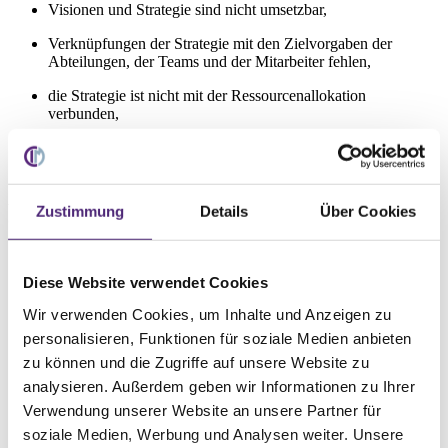
Visionen und Strategie sind nicht umsetzbar,
Verknüpfungen der Strategie mit den Zielvorgaben der
Abteilungen, der Teams und der Mitarbeiter fehlen,
die Strategie ist nicht mit der Ressourcenallokation
verbunden,
anstelle von „strategischem“ herrscht „taktisches“ Feedback
vor.
Alle Hindernisse sollen durch den
Einsatz der Balanced
Zustimmung
Details
Über Cookies
Scorecard
überwunden werden:
der Entwicklungsprozess einer Balanced Scorecard im oberen
Management soll zur Klärung sowie zum Konsens im
Diese Website verwendet Cookies
Hinblick auf die strategischen Ziele führen
Wir verwenden Cookies, um Inhalte und Anzeigen zu
die Balanced Scorecard soll zur einheitlichen Zielausrichtung
personalisieren, Funktionen für soziale Medien anbieten
der Handlungsträger im Unternehmen durch drei
Mechanismen beitragen: Kommunikations- und
zu können und die Zugriffe auf unsere Website zu
Weiterbildungsprogramme, Verknüpfung der Balanced
analysieren. Außerdem geben wir Informationen zu Ihrer
Scorecard mit Zielen für Teams und einzelne
Verwendung unserer Website an unsere Partner für
Handlungsträger, sowie die Verknüpfung mit Anreizsystemen
soziale Medien, Werbung und Analysen weiter. Unsere
neben den personellen müssen auch die finanziellen und