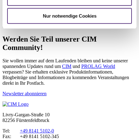
Für ersteren Aspekt bilden die vorgeschlagenen
vier Perspektiven
der Balanced Scorecard
einen tragfähigen Ansatz, da sie letztlich
die gesamte Wertschöpfungskette abbilden. Für den Aspekt der
Nur notwendige Cookies
Strategiedurchsetzung konkurriert die Balanced Scorecard mit
anderen Konzepten.
Werden Sie Teil unserer CIM
Community!
Sie wollen immer auf dem Laufenden bleiben und keine unserer
spannenden Updates rund um
CIM
und
PROLAG World
verpassen? Sie erhalten exklusive Produktinformationen,
Blogbeiträge und Informationen zu kommenden Veranstaltungen
direkt in Ihr Postfach.
Newsletter abonnieren
Livry-Gargan-Straße 10
82256 Fürstenfeldbruck
Tel:
+49 8141 5102-0
Fax:
+49 8141 5102-345