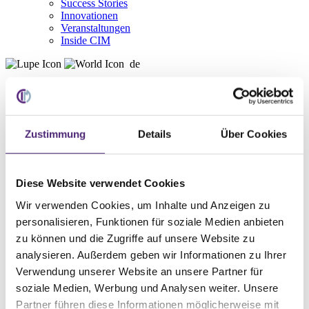
Success Stories
Innovationen
Veranstaltungen
Inside CIM
de
Deutsch
English
Zustimmung
Details
Über Cookies
Home
Service
WMS Lexikon
D
Diese Website verwendet Cookies
Data Warehouse
Wir verwenden Cookies, um Inhalte und Anzeigen zu
personalisieren, Funktionen für soziale Medien anbieten
Das Data Warehouse ist eine Form der Datenbank, die speziell der
zu können und die Zugriffe auf unsere Website zu
Aufbereitung und Analyse von Daten für Zwecke der Business-
analysieren. Außerdem geben wir Informationen zu Ihrer
Intelligence (BI) dient. Das Data Warehouse spielt eine große Rolle
in den Data Analysics und hilft, Strukturen und Verbindungen
Verwendung unserer Website an unsere Partner für
zwischen unterschiedlichen Daten sichtbar zu machen. Data
soziale Medien, Werbung und Analysen weiter. Unsere
Warehouses verwenden gewöhnlich eine eigene Datenbank oder
Partner führen diese Informationen möglicherweise mit
nutzen die Datenbank eines Unternehmens, um Daten zu beziehen.