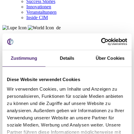
Success Stories
Innovationen
Veranstaltungen
Inside CIM
de
Deutsch
English
Zustimmung
Details
Über Cookies
Home
Service
WMS Lexikon
D
Diese Website verwendet Cookies
Digitalisierung
Wir verwenden Cookies, um Inhalte und Anzeigen zu
personalisieren, Funktionen für soziale Medien anbieten
Digitalisierung beschreibt den Vorgang der digitalen Abbildung
zu können und die Zugriffe auf unsere Website zu
vieler oder aller Prozesse einer Intralogistik. Ziel der Digitalisierung
analysieren. Außerdem geben wir Informationen zu Ihrer
in der Intralogistik ist die Steuerung und Optimierung des
Materialflusses im Lager. Die digitale Steuerungssoftware im Lager
Verwendung unserer Website an unsere Partner für
bezeichnet man als Warehouse-Management-Software (WMS). Je
soziale Medien, Werbung und Analysen weiter. Unsere
nach Anbieter umfasst die WMS auch die Steuerung von
Partner führen diese Informationen möglicherweise mit
Produktion, Versand und Transport. Digitalisierung impliziert häufig