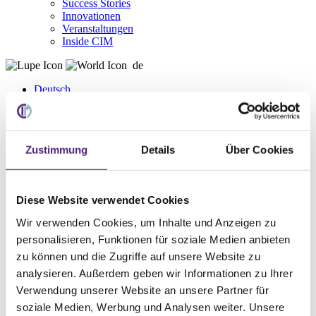
Success Stories
Innovationen
Veranstaltungen
Inside CIM
de
Deutsch
English
Home
Zustimmung
Details
Über Cookies
Service
WMS Lexikon
L
Diese Website verwendet Cookies
Lagerplatzzuordnung
Wir verwenden Cookies, um Inhalte und Anzeigen zu
Die Lagerplatzzuordnung erfolgt üblicherweise automatisch nach
personalisieren, Funktionen für soziale Medien anbieten
der Identifizierung der im Wareneingang des Lagers vereinnahmten
zu können und die Zugriffe auf unsere Website zu
Güter und wird durch das Warehouse-Management-System (WMS)
analysieren. Außerdem geben wir Informationen zu Ihrer
vorgenommen. Zur Zuordnung können unterschiedliche Kritierien
und Strategien herangezogen werden. Dies sind unter anderem die
Verwendung unserer Website an unsere Partner für
Verwendung fester Lagerplätze mit Volumenoptimierung, die
soziale Medien, Werbung und Analysen weiter. Unsere
Verwaltung mehrerer Artikelnummern pro Lagerplatz, die