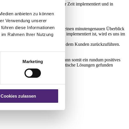
neue Software in rekordverdächtiger Zeit implementiert und in
 Medien anbieten zu können
."
hrer Verwendung unserer
 führen diese Informationen
uns als Unternehmen war es wichtig, einen minutengenauen Überblick
gt an: „So wie das System aktuell implementiert ist, wird es uns im
ie im Rahmen Ihrer Nutzung
uch auf die gute Zusammenarbeit mit dem Kunden zurückzuführen.
 Prozesse.
ebnahme. Das Projektteam der CIM kann somit ein rundum positives
Marketing
gefallene Strategien, für die pragmatische Lösungen gefunden
Cookies zulassen