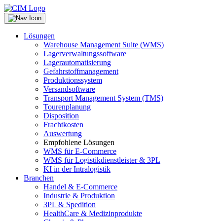
Lösungen
Warehouse Management Suite (WMS)
Lagerverwaltungssoftware
Lagerautomatisierung
Gefahrstoffmanagement
Produktionssystem
Versandsoftware
Transport Management System (TMS)
Tourenplanung
Disposition
Frachtkosten
Auswertung
Empfohlene Lösungen
WMS für E-Commerce
WMS für Logistikdienstleister & 3PL
KI in der Intralogistik
Branchen
Handel & E-Commerce
Industrie & Produktion
3PL & Spedition
HealthCare & Medizinprodukte