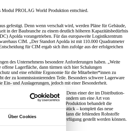
 das Modul PROLAG World Produktion entschied.
naus gefestigt. Denn wenn verschalt wird, werden Pläne für Gebäude,
keit in der Baubranche zu einem deutlich höheren Kapazitätsbedürfnis
 (DC) Apolda vorangetrieben. Für das europaweite Logistikzentrum
warehaus CIM. „Der Standort Apolda ist mit 110.000 Quadratmeter
Entscheidung für CIM ergab sich ihm zufolge aus der erfolgreichen
lösungen des Unternehmens besondere Anforderungen haben. „Weite
e offene Lagerfläche, dann türmen sich hier Schalungen
schutz und eine erhöhte Ergonomie für die Mitarbeiter*innen zu
icht der zu kommissionierenden Teile. Besonders schwere Lagerware
 Ein- und Auslagerungen, jedoch mit einer Besonderheit.
das aber streng genommen nicht.“ Denn einer der im Distribution-
nicht um einen Produktionsprozess, sondern um eine Art von
smodul abgebildet. „PROLAG World Produktion behandelt die
off – nämlich das zu sanierende Werkstück – komplett das neue
parieren. Über die Stückliste können dann die fehlenden Rohstoffe
Über Cookies
 direkt für weitere Baustellen zur Verfügung gestellt werden können.