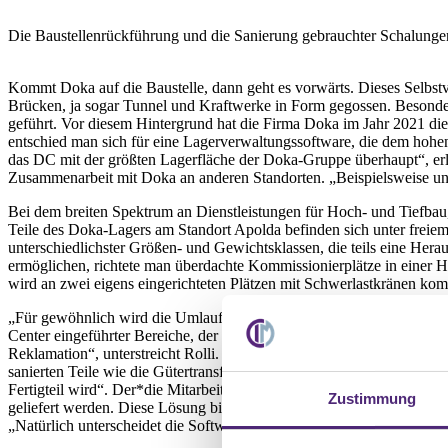
Die Baustellenrückführung und die Sanierung gebrauchter Schalung
Kommt Doka auf die Baustelle, dann geht es vorwärts. Dieses Selbstv
Brücken, ja sogar Tunnel und Kraftwerke in Form gegossen. Besonders
geführt. Vor diesem Hintergrund hat die Firma Doka im Jahr 2021 die
entschied man sich für eine Lagerverwaltungssoftware, die dem ho
das DC mit der größten Lagerfläche der Doka-Gruppe überhaupt“, erlä
Zusammenarbeit mit Doka an anderen Standorten. „Beispielsweise uns
Bei dem breiten Spektrum an Dienstleistungen für Hoch- und Tiefbau
Teile des Doka-Lagers am Standort Apolda befinden sich unter freiem
unterschiedlichster Größen- und Gewichtsklassen, die teils eine Hera
ermöglichen, richtete man überdachte Kommissionierplätze in einer 
wird an zwei eigens eingerichteten Plätzen mit Schwerlastkränen k
„Für gewöhnlich wird die Umlaufkommissionierung bei Produktionen v
Center eingeführter Bereiche, der nun in PROLAG World abgebildet is
Reklamation“, unterstreicht Rolli. Trotzdem implementierte man ni
sanierten Teile wie die Gütertransformation vom Rohstoff zur Ware“, 
Fertigteil wird“. Der*die Mitarbeiter*in entscheidet dann erst am San
Zustimmung
geliefert werden. Diese Lösung bietet eine besondere Attraktivität, 
„Natürlich unterscheidet die Software zwischen sanierter Ware und Ne