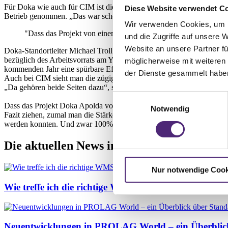
Für Doka wie auch für CIM ist die Einführung der Lagerverwaltungsso
Diese Website verwendet C
Betrieb genommen. „Das war schon eine besondere Herausforderung un
Wir verwenden Cookies, um I
"Dass das Projekt von einem gemeinschaftlichen Geist geprägt w
und die Zugriffe auf unsere 
Website an unsere Partner fü
Doka-Standortleiter Michael Troll kann dem nur zustimmen und gibt 
bezüglich des Arbeitsvorrats am Yard zu haben, um unsere Ressourcen
möglicherweise mit weiteren
kommenden Jahr eine spürbare Effektivitäts- und Produktivitätssteige
der Dienste gesammelt habe
Auch bei CIM sieht man die zügige und problemlose Implementierun
„Da gehören beide Seiten dazu“, sagt Projektleiter Thomas Rolli und
Einwilligungsauswahl
Dass das Projekt Doka Apolda von einem gemeinschaftlichen Geist gep
Notwendig
Fazit ziehen, zumal man die Stärken von PROLAG World voll ausspiel
werden konnten. Und zwar 100% im Standard.
Die aktuellen News im Blog
Nur notwendige Cook
Wie treffe ich die richtige WMS-Auswahl für mein U
Neuentwicklungen in PROLAG World – ein Überblick