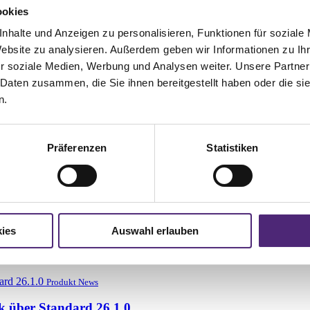
ftware ein Erfolgsprojekt. Bei laufendem Geschäftsbetrieb wurde die 
ookies
d eine enorme Leistung“, sagt Projektleiter Thomas Rolli.
nhalte und Anzeigen zu personalisieren, Funktionen für soziale
ar, zeigt sich auch an der schnellen und erfolgreichen Inbetriebnahme
Website zu analysieren. Außerdem geben wir Informationen zu I
r soziale Medien, Werbung und Analysen weiter. Unsere Partner
sich mit der Wirkmächtigkeit des neuen Systems sehr zufrieden. „Für 
 optimal einzusetzen“, sagt der Geschäftsführer von Doka Apolda und fü
 Daten zusammen, die Sie ihnen bereitgestellt haben oder die s
rung bringen.“
n.
g von PROLAG World am Standort Apolda als Erfolg an. Dieser ist a
 lobt die Anpassungsfähigkeit der Doka-Mitarbeiter*innen an die neuen
rägt war, zeigt sich auch an der schnellen und erfolgreichen Inbetri
Präferenzen
Statistiken
en konnte. Denn die unkonventionelle Lagerarchitektur erforderte aus
Produkt News
ies
Auswahl erlauben
nternehmen?
Produkt News
 über Standard 26.1.0