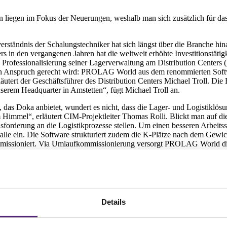
en liegen im Fokus der Neuerungen, weshalb man sich zusätzlich für
erständnis der Schalungstechniker hat sich längst über die Branche hi
 in den vergangenen Jahren hat die weltweit erhöhte Investitionstätig
 Professionalisierung seiner Lagerverwaltung am Distribution Centers
hen Anspruch gerecht wird: PROLAG World aus dem renommierten Soft
utert der Geschäftsführer des Distribution Centers Michael Troll. Die 
erem Headquarter in Amstetten“, fügt Michael Troll an.
, das Doka anbietet, wundert es nicht, dass die Lager- und Logistik
 Himmel“, erläutert CIM-Projektleiter Thomas Rolli. Blickt man auf di
usforderung an die Logistikprozesse stellen. Um einen besseren Arbeits
Halle ein. Die Software strukturiert zudem die K-Plätze nach dem Gew
ommissioniert. Via Umlaufkommissionierung versorgt PROLAG World die
erwendet“, erklärt Thomas Rolli. „Im Lager von Doka Apolda gibt es 
t, ist die Sanierung gebrauchter Teile. „Im Grunde handelt es sich ja 
cht das Reklamationsmodul, sondern die Sanierung wird im Produktion
erläutert der CIM-Projektleiter. „Mit dem Unterschied, dass ein Rohst
ierungsplatz, welche Teile er*sie zusätzlich benötigt, um das Teil zu re
Details
da die reparierten und gereinigten Teile durch die Anbindung an das WMS
uware“, fügt Rolli an.